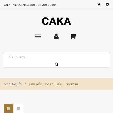
CAKA TAKI TASARIM
+90 532 706 65 02
Toggle
main
navigation
Ana Sayfa
/
şimşek | Caka Takı Tasarım