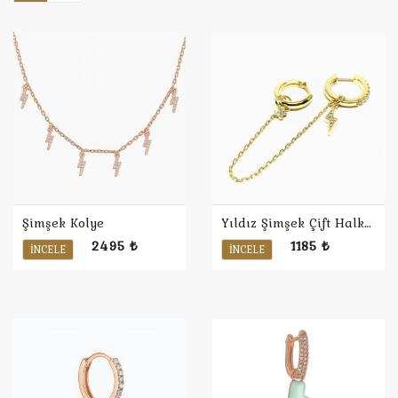
Şimşek Kolye
Yıldız Şimşek Çift Halka Küpe (Sarı)
2495 ₺
1185 ₺
İNCELE
İNCELE