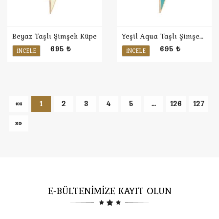
Beyaz Taşlı Şimşek Küpe
Yeşil Aqua Taşlı Şimşek Küpe
695 ₺
695 ₺
İNCELE
İNCELE
««
1
2
3
4
5
...
126
127
»»
E-BÜLTENİMİZE KAYIT OLUN