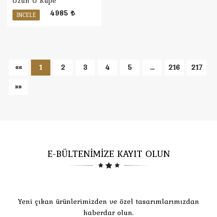
Uzun U Küpe
4985 ₺
İNCELE
««
1
2
3
4
5
...
216
217
»»
E-BÜLTENİMİZE KAYIT OLUN
Yeni çıkan ürünlerimizden ve özel tasarımlarımızdan
haberdar olun.