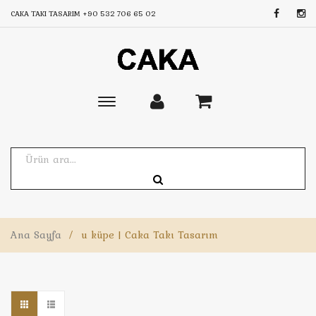
CAKA TAKI TASARIM
+90 532 706 65 02
Toggle
main
navigation
Ana Sayfa
/
u küpe | Caka Takı Tasarım