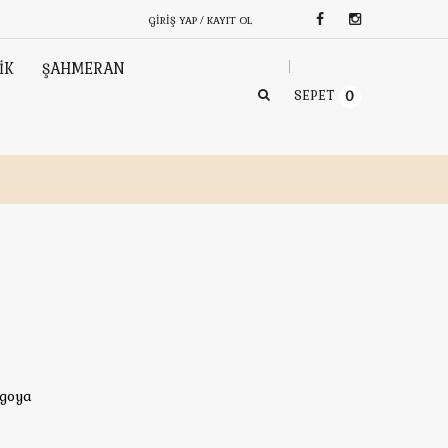
GIRIŞ YAP / KAYIT OL
İK
ŞAHMERAN
SEPET
0
rgoya