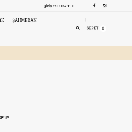
GIRIŞ YAP / KAYIT OL
İK
ŞAHMERAN
SEPET
0
rgoya