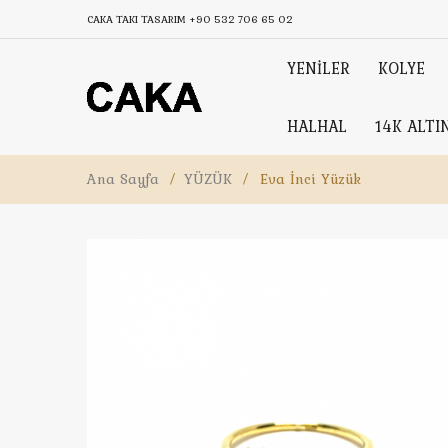
CAKA TAKI TASARIM
+90 532 706 65 02
YENİLER
KOLYE
HALHAL
14K ALTI
Ana Sayfa
/
YÜZÜK
/
Eva İnci Yüzük