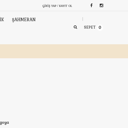
GIRIŞ YAP / KAYIT OL
İK
ŞAHMERAN
SEPET
0
rgoya