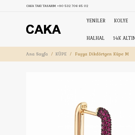
CAKA TAKI TASARIM
+90 532 706 65 02
YENİLER
KOLYE
HALHAL
14K ALTI
Ana Sayfa
/
KÜPE
/
Fuşya Dikdörtgen Küpe M