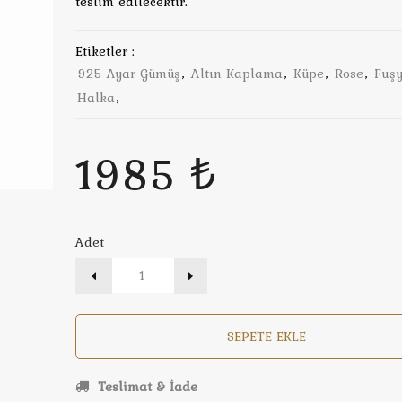
teslim edilecektir.
Etiketler :
925 Ayar Gümüş
,
Altın Kaplama
,
Küpe
,
Rose
,
Fuş
Halka
,
1985 ₺
Adet
SEPETE EKLE
Teslimat & İade