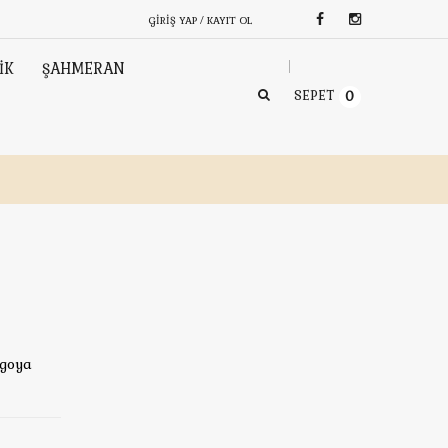
GIRIŞ YAP / KAYIT OL
İK
ŞAHMERAN
SEPET
0
rgoya