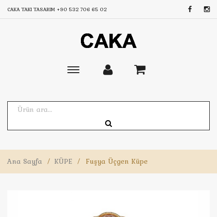
CAKA TAKI TASARIM
+90 532 706 65 02
Toggle
main
navigation
Ana Sayfa
/
KÜPE
/
Fuşya Üçgen Küpe