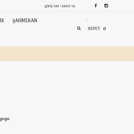
GIRIŞ YAP / KAYIT OL
İK
ŞAHMERAN
SEPET
0
rgoya