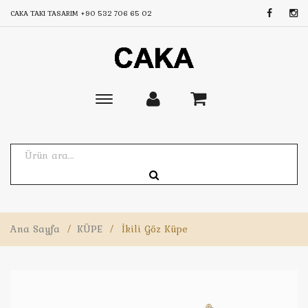
CAKA TAKI TASARIM
+90 532 706 65 02
Toggle
main
navigation
Ana Sayfa
/
KÜPE
/
İkili Göz Küpe