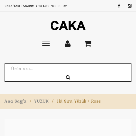
CAKA TAKI TASARIM
+90 532 706 65 02
Toggle
main
navigation
Ana Sayfa
/
YÜZÜK
/
İki Sıra Yüzük / Rose