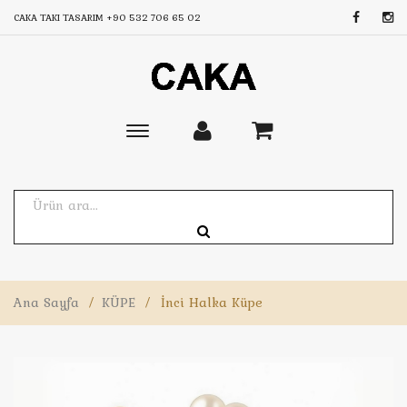
CAKA TAKI TASARIM
+90 532 706 65 02
Toggle
main
navigation
Ana Sayfa
/
KÜPE
/
İnci Halka Küpe