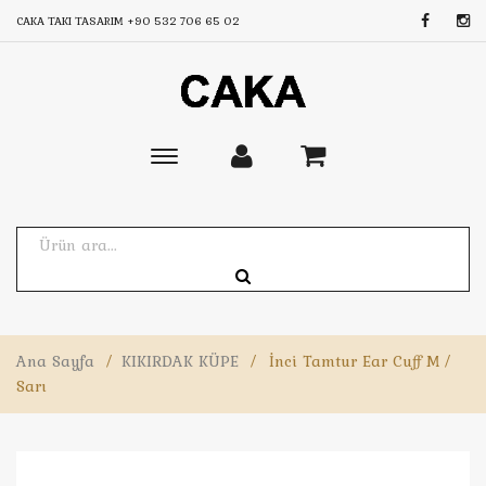
CAKA TAKI TASARIM
+90 532 706 65 02
Toggle
main
navigation
Ana Sayfa
/
KIKIRDAK KÜPE
/
İnci Tamtur Ear Cuff M /
Sarı