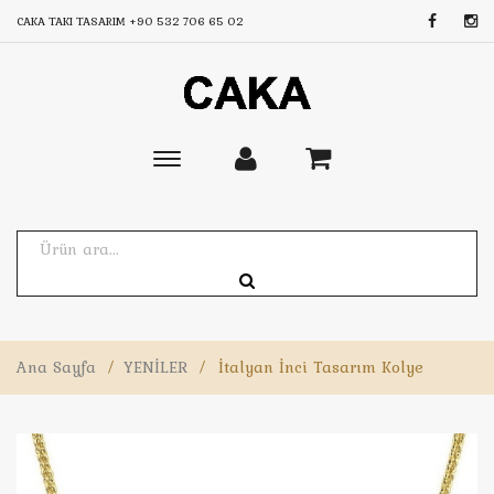
CAKA TAKI TASARIM
+90 532 706 65 02
Toggle
main
navigation
Ana Sayfa
/
YENİLER
/
İtalyan İnci Tasarım Kolye