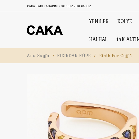
CAKA TAKI TASARIM
+90 532 706 65 02
YENİLER
KOLYE
HALHAL
14K ALTI
Ana Sayfa
/
KIKIRDAK KÜPE
/
Etnik Ear Cuff 1