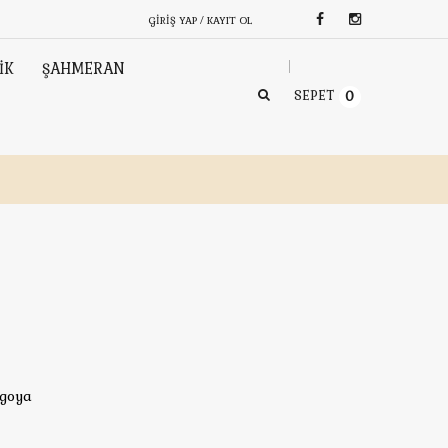
GIRIŞ YAP / KAYIT OL
İK
ŞAHMERAN
SEPET
0
rgoya