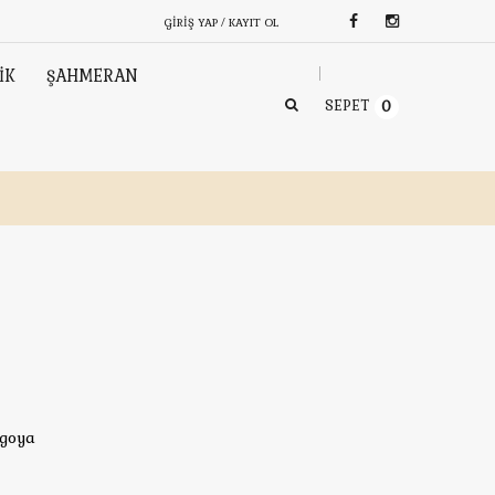
GIRIŞ YAP / KAYIT OL
İK
ŞAHMERAN
SEPET
0
rgoya