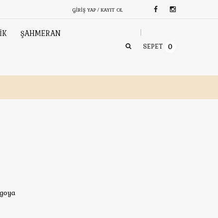
GIRIŞ YAP / KAYIT OL
İK
ŞAHMERAN
SEPET
0
rgoya