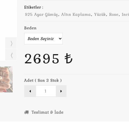
Etiketler :
925 Ayar Gümüş
,
Altın Kaplama
,
Yüzük
,
Rose
,
Inc
Beden
2695 ₺
Adet ( Son 3 Stok )
Teslimat & İade