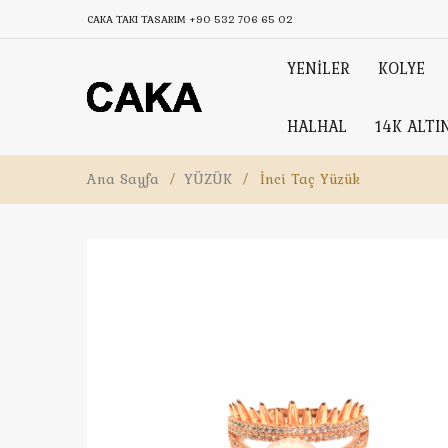
CAKA TAKI TASARIM
+90 532 706 65 02
YENİLER
KOLYE
HALHAL
14K ALTI
Ana Sayfa
/
YÜZÜK
/
İnci Taç Yüzük