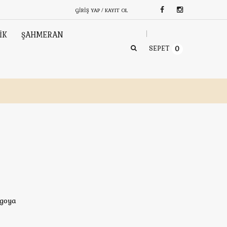
GIRIŞ YAP / KAYIT OL
İK
ŞAHMERAN
SEPET
0
rgoya