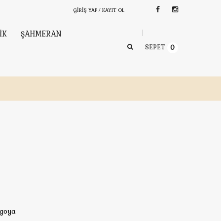
GIRIŞ YAP / KAYIT OL
İK
ŞAHMERAN
SEPET
0
rgoya