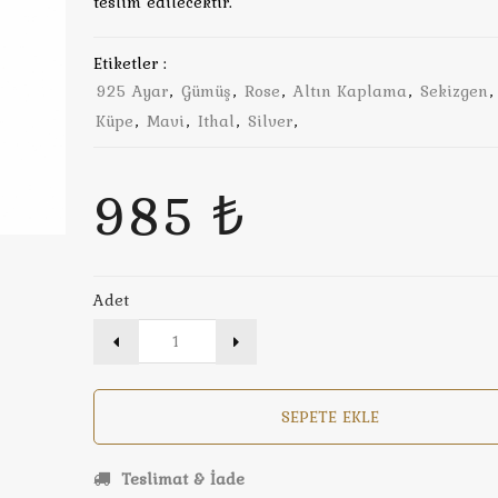
teslim edilecektir.
Etiketler :
925 Ayar
,
Gümüş
,
Rose
,
Altın Kaplama
,
Sekizgen
Küpe
,
Mavi
,
Ithal
,
Silver
,
985 ₺
Adet
SEPETE EKLE
Teslimat & İade