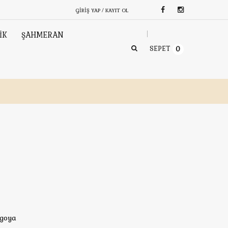
GIRIŞ YAP / KAYIT OL
İK
ŞAHMERAN
SEPET
0
rgoya