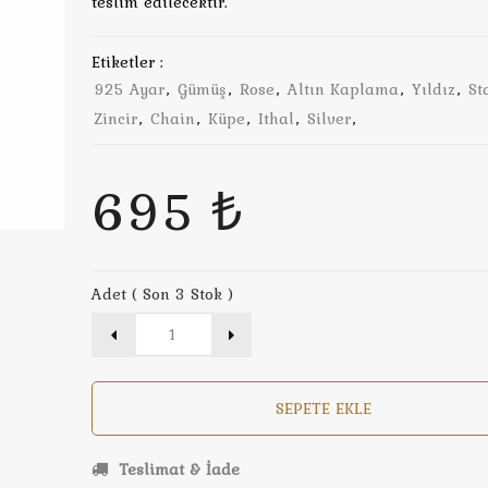
teslim edilecektir.
Etiketler :
925 Ayar
,
Gümüş
,
Rose
,
Altın Kaplama
,
Yıldız
,
St
Zincir
,
Chain
,
Küpe
,
Ithal
,
Silver
,
695 ₺
Adet ( Son 3 Stok )
SEPETE EKLE
Teslimat & İade