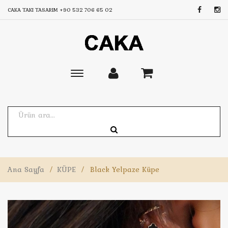
CAKA TAKI TASARIM
+90 532 706 65 02
Toggle
main
navigation
Ana Sayfa
/
KÜPE
/
Black Yelpaze Küpe