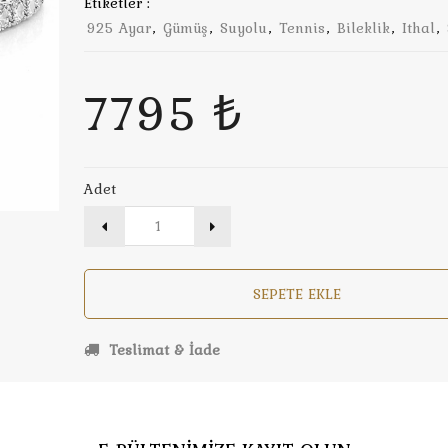
Etiketler :
925 Ayar
,
Gümüş
,
Suyolu
,
Tennis
,
Bileklik
,
Ithal
,
7795 ₺
Adet
SEPETE EKLE
Teslimat & İade