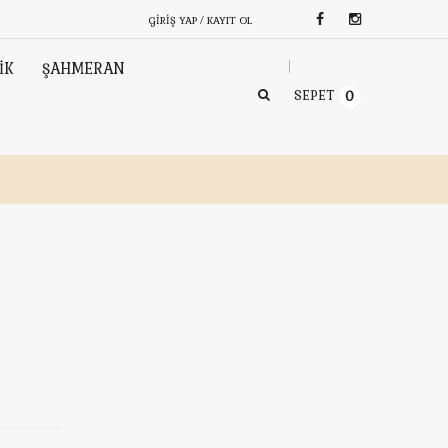
GIRIŞ YAP / KAYIT OL
İK
ŞAHMERAN
SEPET
0