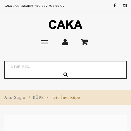
CAKA TAKI TASARIM
+90 532 706 65 02
Toggle
main
navigation
Ana Sayfa
/
KÜPE
/
Trio İnci Küpe