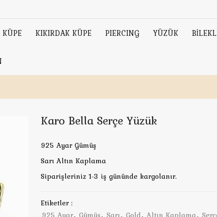
KÜPE
KIKIRDAK KÜPE
PIERCING
YÜZÜK
BİLEKL
N
Karo Bella Serçe Yüzük
925 Ayar Gümüş
Sarı Altın Kaplama
Siparişleriniz 1-3 iş gününde kargolanır.
Etiketler :
925 Ayar
,
Gümüş
,
Sarı
,
Gold
,
Altın Kaplama
,
Serç