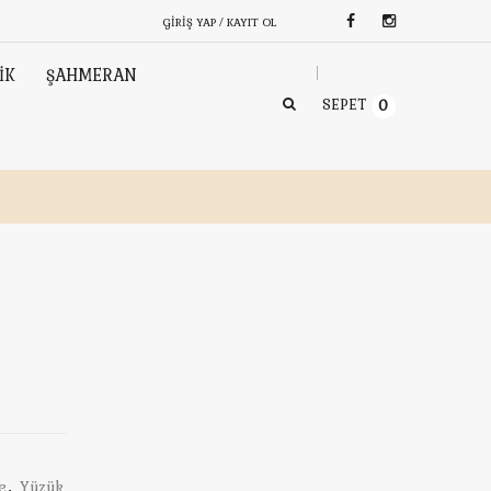
GIRIŞ YAP / KAYIT OL
İK
ŞAHMERAN
SEPET
0
e
,
Yüzük