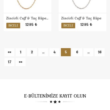
Zincirli Cuff & Taç Küpe / Rose
Zincirli Cuff & Taç Küpe
1295 ₺
1295 ₺
İNCELE
İNCELE
««
1
2
...
4
5
6
...
16
17
»»
E-BÜLTENİMİZE KAYIT OLUN