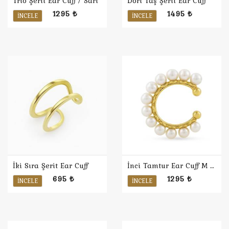
Trio Şerit Ear Cuff / Sarı
Dört Taş Şerit Ear Cuff
1295 ₺
1495 ₺
İNCELE
İNCELE
İki Sıra Şerit Ear Cuff
İnci Tamtur Ear Cuff M / Sarı
695 ₺
1295 ₺
İNCELE
İNCELE