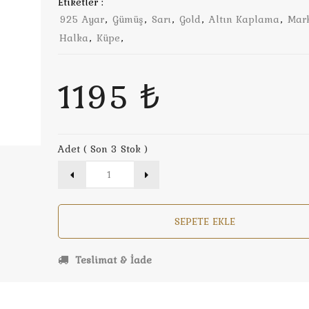
Etiketler :
925 Ayar
,
Gümüş
,
Sarı
,
Gold
,
Altın Kaplama
,
Mar
Halka
,
Küpe
,
1195 ₺
Adet ( Son 3 Stok )
SEPETE EKLE
Teslimat & İade