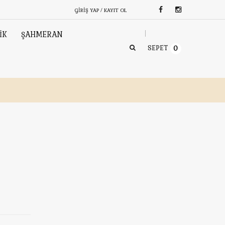
GIRIŞ YAP / KAYIT OL
İK
ŞAHMERAN
SEPET
0