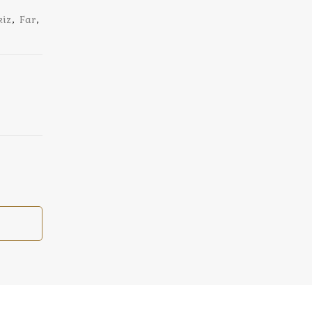
kiz
,
Far
,