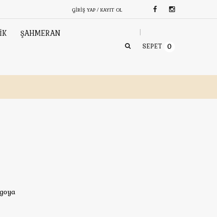
GIRIŞ YAP / KAYIT OL
İK
ŞAHMERAN
SEPET
0
rgoya