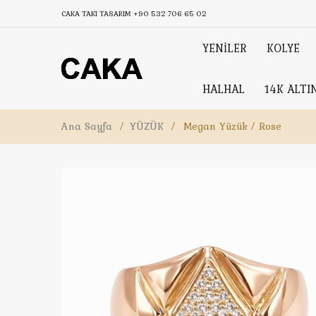
CAKA TAKI TASARIM
+90 532 706 65 02
YENİLER
KOLYE
HALHAL
14K ALTI
Ana Sayfa
/
YÜZÜK
/
Megan Yüzük / Rose