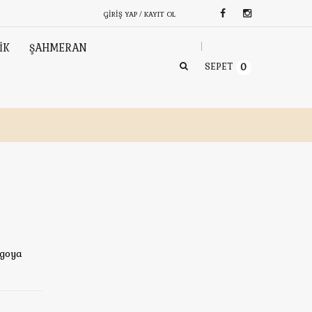
GIRIŞ YAP / KAYIT OL
İK
ŞAHMERAN
SEPET
0
rgoya