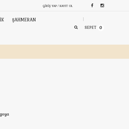
GIRIŞ YAP / KAYIT OL
İK
ŞAHMERAN
SEPET
0
rgoya