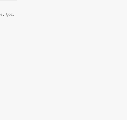
ne
,
Göz
,