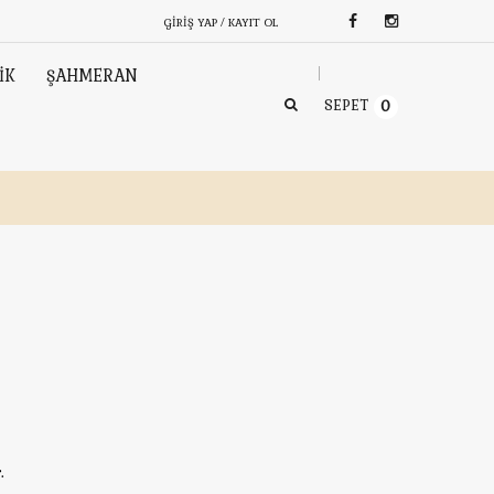
GIRIŞ YAP / KAYIT OL
İK
ŞAHMERAN
SEPET
0
.