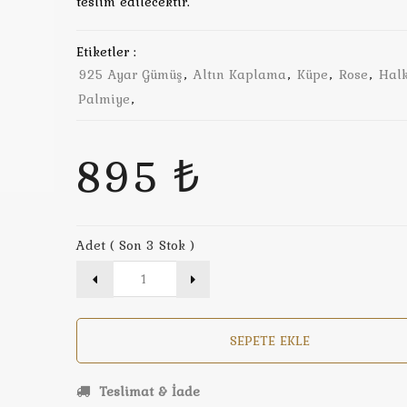
teslim edilecektir.
Etiketler :
925 Ayar Gümüş
,
Altın Kaplama
,
Küpe
,
Rose
,
Hal
Palmiye
,
895 ₺
Adet ( Son 3 Stok )
SEPETE EKLE
Teslimat & İade