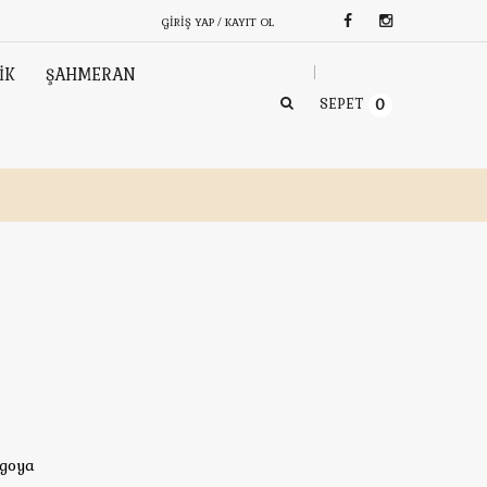
GIRIŞ YAP / KAYIT OL
İK
ŞAHMERAN
SEPET
0
rgoya