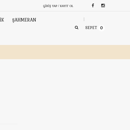
GIRIŞ YAP / KAYIT OL
İK
ŞAHMERAN
SEPET
0