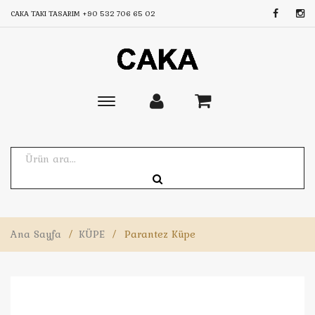
CAKA TAKI TASARIM
+90 532 706 65 02
Toggle
main
navigation
Ana Sayfa
/
KÜPE
/
Parantez Küpe