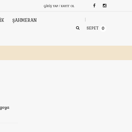
GIRIŞ YAP / KAYIT OL
İK
ŞAHMERAN
SEPET
0
rgoya