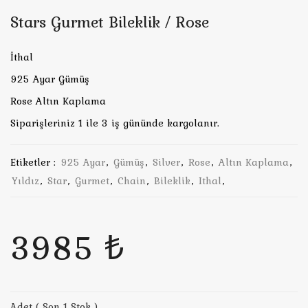
Stars Gurmet Bileklik / Rose
İthal
925 Ayar Gümüş
Rose Altın Kaplama
Siparişleriniz 1 ile 3 iş gününde kargolanır.
Etiketler :
925 Ayar
,
Gümüş
,
Silver
,
Rose
,
Altın Kaplama
,
Yıldız
,
Star
,
Gurmet
,
Chain
,
Bileklik
,
Ithal
,
3985 ₺
Adet ( Son 1 Stok )