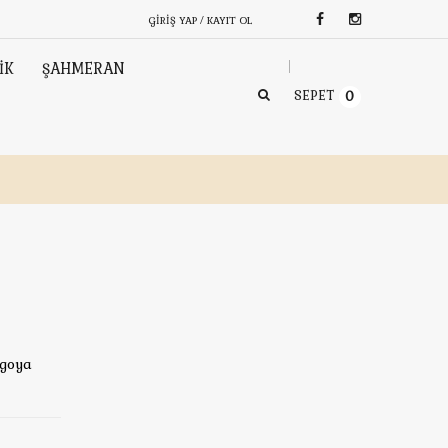
GIRIŞ YAP / KAYIT OL
İK
ŞAHMERAN
SEPET
0
rgoya