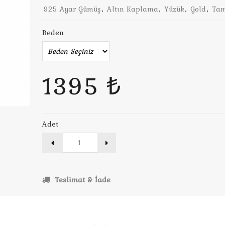
925 Ayar Gümüş
,
Altın Kaplama
,
Yüzük
,
Gold
,
Tam
Beden
1395 ₺
Adet
Teslimat & İade