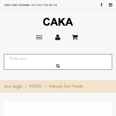
CAKA TAKI TASARIM
+90 532 706 65 02
Toggle
main
navigation
Ana Sayfa
/
YÜZÜK
/
Tektaşlı İnci Yüzük