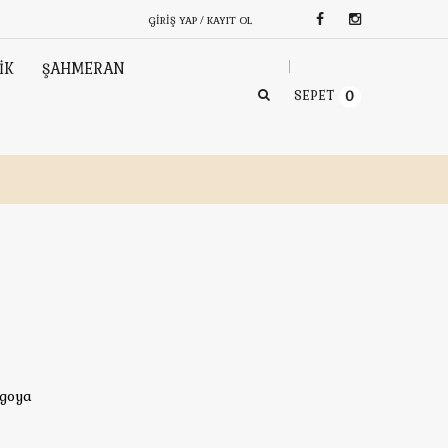
GIRIŞ YAP / KAYIT OL
İK
ŞAHMERAN
SEPET
0
rgoya