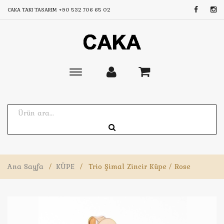
CAKA TAKI TASARIM
+90 532 706 65 02
Toggle
main
navigation
Ana Sayfa
/
KÜPE
/
Trio Şimal Zincir Küpe / Rose