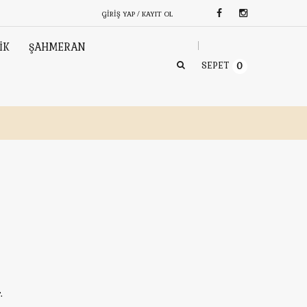
GIRIŞ YAP / KAYIT OL
İK
ŞAHMERAN
SEPET
0
.