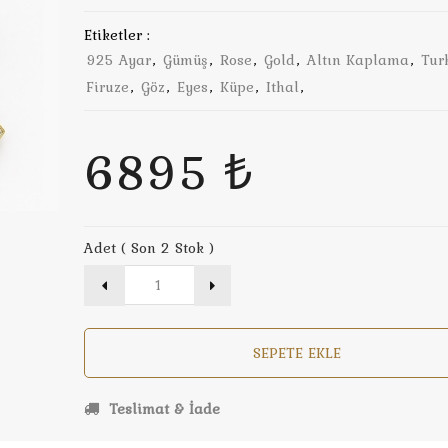
Etiketler :
925 Ayar
,
Gümüş
,
Rose
,
Gold
,
Altın Kaplama
,
Tur
Firuze
,
Göz
,
Eyes
,
Küpe
,
Ithal
,
6895 ₺
Adet ( Son 2 Stok )
SEPETE EKLE
Teslimat & İade