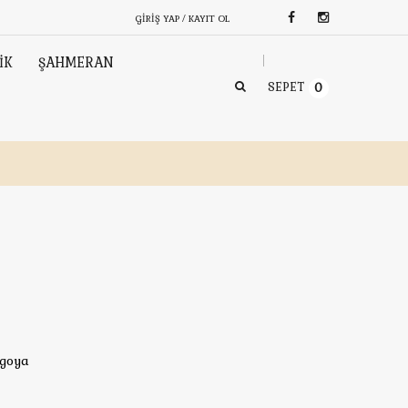
GIRIŞ YAP / KAYIT OL
İK
ŞAHMERAN
SEPET
0
rgoya