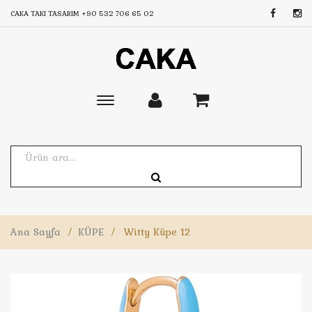
CAKA TAKI TASARIM
+90 532 706 65 02
Toggle
main
navigation
Ana Sayfa
/
KÜPE
/
Witty Küpe 12