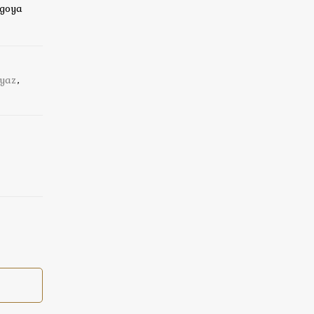
rgoya
yaz
,