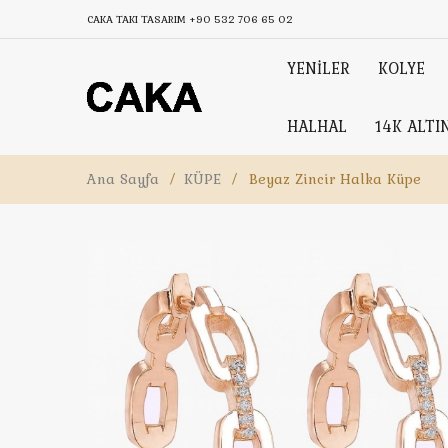
CAKA TAKI TASARIM
+90 532 706 65 02
YENİLER
KOLYE
HALHAL
14K ALTI
Ana Sayfa
/
KÜPE
/
Beyaz Zincir Halka Küpe