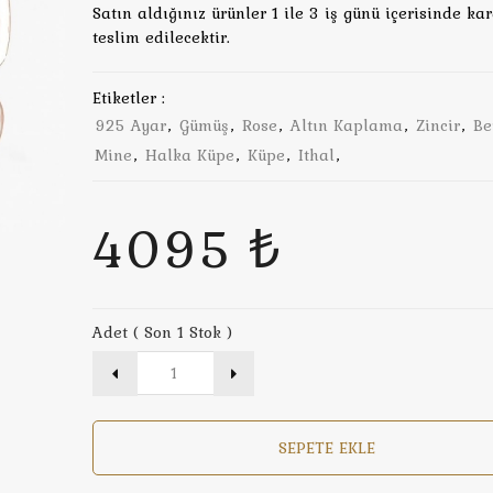
Satın aldığınız ürünler 1 ile 3 iş günü içerisinde ka
teslim edilecektir.
Etiketler :
925 Ayar
,
Gümüş
,
Rose
,
Altın Kaplama
,
Zincir
,
Be
Mine
,
Halka Küpe
,
Küpe
,
Ithal
,
4095 ₺
Adet ( Son 1 Stok )
SEPETE EKLE