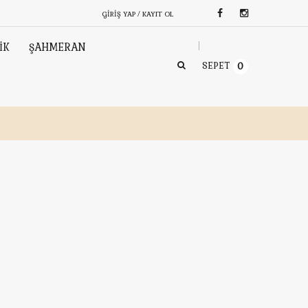
GIRIŞ YAP / KAYIT OL
İK
ŞAHMERAN
SEPET
0