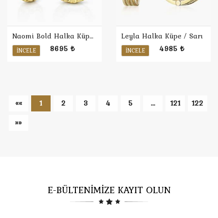
Naomi Bold Halka Küpe 1
Leyla Halka Küpe / Sarı
8695 ₺
4985 ₺
İNCELE
İNCELE
««
1
2
3
4
5
...
121
122
»»
E-BÜLTENİMİZE KAYIT OLUN