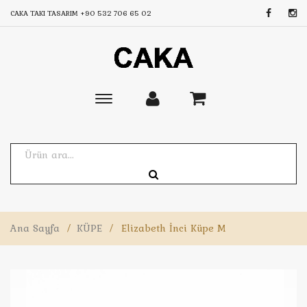
CAKA TAKI TASARIM
+90 532 706 65 02
Toggle
main
navigation
Ana Sayfa
/
KÜPE
/
Elizabeth İnci Küpe M