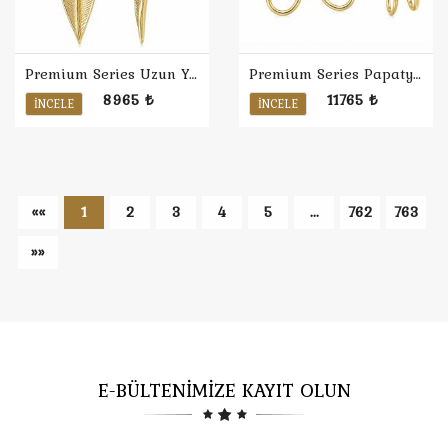
Premium Series Uzun Yaprak Küpe
Premium Series Papatya Küpe
8965 ₺
11765 ₺
İNCELE
İNCELE
««
1
2
3
4
5
...
762
763
»»
E-BÜLTENİMİZE KAYIT OLUN