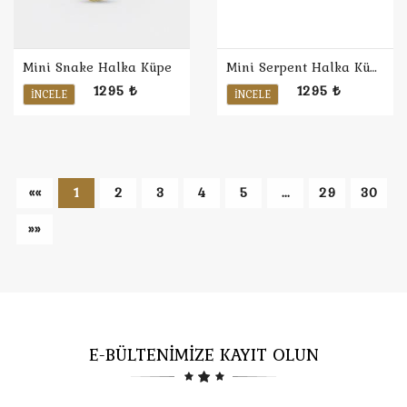
Mini Snake Halka Küpe
Mini Serpent Halka Küpe
1295 ₺
1295 ₺
İNCELE
İNCELE
««
1
2
3
4
5
...
29
30
»»
E-BÜLTENİMİZE KAYIT OLUN