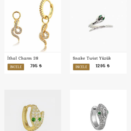
İthal Charm 38
Snake Twist Yüzük
795 ₺
1295 ₺
İNCELE
İNCELE