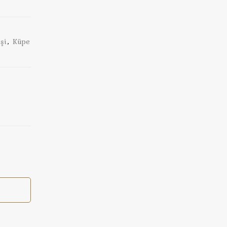
işi
,
Küpe