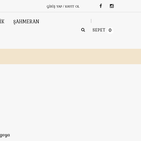
GIRIŞ YAP / KAYIT OL
İK
ŞAHMERAN
SEPET
0
rgoya