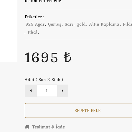
teslim edilecektir.
Etiketler :
925 Ayar
,
Gümüş
,
Sarı
,
Gold
,
Altın Kaplama
,
Fild
,
Ithal
,
1695 ₺
Adet ( Son 3 Stok )
SEPETE EKLE
Teslimat & İade