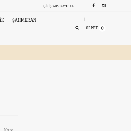
GIRIŞ YAP / KAYIT OL
İK
ŞAHMERAN
SEPET
0
k
,
Karo
,