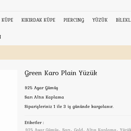
KÜPE
KIKIRDAK KÜPE
PIERCING
YÜZÜK
BİLEKL
N
Green Karo Plain Yüzük
925 Ayar Gümüş
Sarı Altın Kaplama
Siparişleriniz 1 ile 3 iş gününde kargolanır.
Etiketler :
925 Ayar Gümüş
,
Sarı
,
Gold
,
Altın Kaplama
,
Yüzü