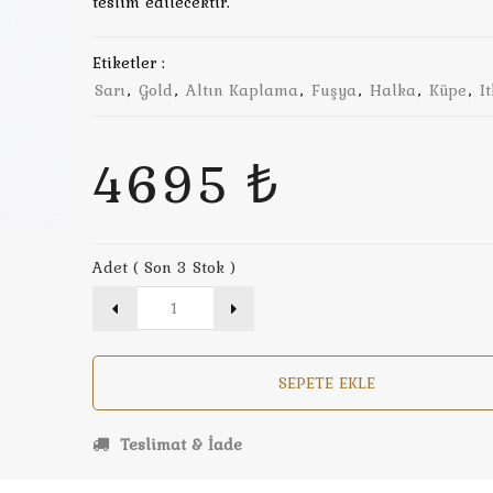
teslim edilecektir.
Etiketler :
Sarı
,
Gold
,
Altın Kaplama
,
Fuşya
,
Halka
,
Küpe
,
I
4695 ₺
Adet ( Son 3 Stok )
SEPETE EKLE
Teslimat & İade