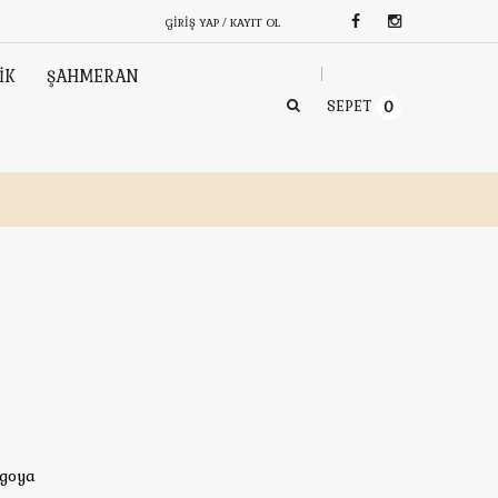
GIRIŞ YAP / KAYIT OL
İK
ŞAHMERAN
SEPET
0
rgoya