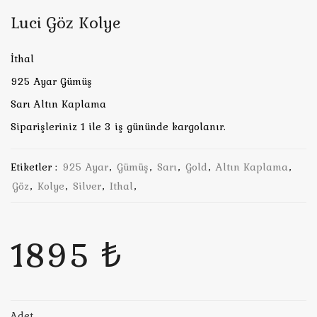
Luci Göz Kolye
İthal
925 Ayar Gümüş
Sarı Altın Kaplama
Siparişleriniz 1 ile 3 iş gününde kargolanır.
Etiketler :
925 Ayar
,
Gümüş
,
Sarı
,
Gold
,
Altın Kaplama
,
Göz
,
Kolye
,
Silver
,
Ithal
,
1895 ₺
Adet